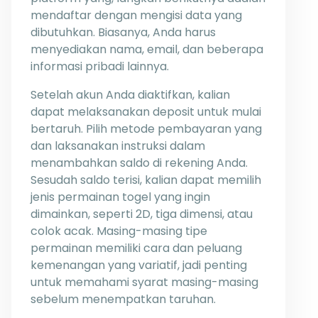
mendaftar dengan mengisi data yang
dibutuhkan. Biasanya, Anda harus
menyediakan nama, email, dan beberapa
informasi pribadi lainnya.
Setelah akun Anda diaktifkan, kalian
dapat melaksanakan deposit untuk mulai
bertaruh. Pilih metode pembayaran yang
dan laksanakan instruksi dalam
menambahkan saldo di rekening Anda.
Sesudah saldo terisi, kalian dapat memilih
jenis permainan togel yang ingin
dimainkan, seperti 2D, tiga dimensi, atau
colok acak. Masing-masing tipe
permainan memiliki cara dan peluang
kemenangan yang variatif, jadi penting
untuk memahami syarat masing-masing
sebelum menempatkan taruhan.