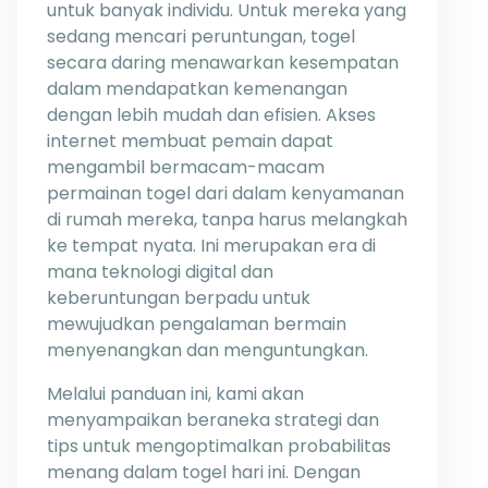
untuk banyak individu. Untuk mereka yang
sedang mencari peruntungan, togel
secara daring menawarkan kesempatan
dalam mendapatkan kemenangan
dengan lebih mudah dan efisien. Akses
internet membuat pemain dapat
mengambil bermacam-macam
permainan togel dari dalam kenyamanan
di rumah mereka, tanpa harus melangkah
ke tempat nyata. Ini merupakan era di
mana teknologi digital dan
keberuntungan berpadu untuk
mewujudkan pengalaman bermain
menyenangkan dan menguntungkan.
Melalui panduan ini, kami akan
menyampaikan beraneka strategi dan
tips untuk mengoptimalkan probabilitas
menang dalam togel hari ini. Dengan