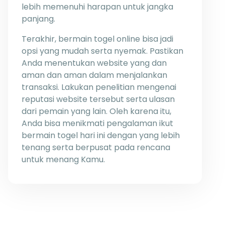
lebih memenuhi harapan untuk jangka
panjang.
Terakhir, bermain togel online bisa jadi
opsi yang mudah serta nyemak. Pastikan
Anda menentukan website yang dan
aman dan aman dalam menjalankan
transaksi. Lakukan penelitian mengenai
reputasi website tersebut serta ulasan
dari pemain yang lain. Oleh karena itu,
Anda bisa menikmati pengalaman ikut
bermain togel hari ini dengan yang lebih
tenang serta berpusat pada rencana
untuk menang Kamu.