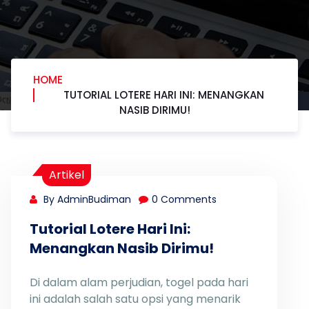
HOME
TUTORIAL LOTERE HARI INI: MENANGKAN
NASIB DIRIMU!
Artikel
By AdminBudiman
0 Comments
Tutorial Lotere Hari Ini:
Menangkan Nasib Dirimu!
Di dalam alam perjudian, togel pada hari
ini adalah salah satu opsi yang menarik