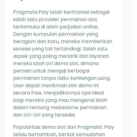
PragmaticPlay telah bertransisi sebagai
salah satu provider permainan slot
terkemuka di alam perjudian online.
Dengan kumpulan permainan yang
beragam dan baru, mereka memberikan
sensasi yang tak tertandingi. Salah satu
aspek yang paling menarik dari layanan
mereka ialah ciri demo slot, dimana
pemain untuk menguji berbagai
permainan tanpa risiko kehilangan uang.
User dapat menikmati slot demo ini
secara free, menjadikannya opsi ideal
bagi mereka yang mau mengenal lebih
dalam tentang mekanisme permainan
dan ciri-ciri yang tersedia.
Popularitas demo slot dari Pragmatic Play
selalu bertambah, berkat kemudahan