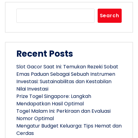
Search
Recent Posts
Slot Gacor Saat Ini: Temukan Rezeki Sobat
Emas Paduan Sebagai Sebuah Instrumen
Investasi: Sustainabilitas dan Kestabilan
Nilai Investasi
Prize Togel Singapore: Langkah
Mendapatkan Hasil Optimal
Togel Malam Ini: Perkiraan dan Evaluasi
Nomor Optimal
Mengatur Budget Keluarga: Tips Hemat dan
Cerdas