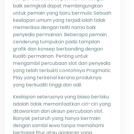
baik seringkali dapat membingungkan
untuk pemain yang baru bermula. Sebuah
kesilapan umum yang terjadi ialah tidak
memeriksa dengan teliti nama baik
penyedia permainan. Beberapa pemain
cenderung tumpukan pada tampilan
grafik dan konsep berbanding dengan
kualiti permainan. Penting untuk
mengambil percubaan slot dari penyedia
yang telah terbukti contohnya Pragmatic
Play yang terkenal kerana produknya
yang berkualiti tinggi dan adil.
Kesilapan seterusnya yang biasa berlaku
adalah tidak memanfaatkan ciri-ciri yang
ditawarkan dari akaun percubaan slot.
Banyak petaruh yang hanya bermain
dengan sambil lewa tanpa memahami
berbagai fitur atau ganjaran yang