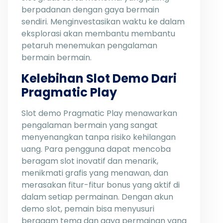
berpadanan dengan gaya bermain
sendiri. Menginvestasikan waktu ke dalam
eksplorasi akan membantu membantu
petaruh menemukan pengalaman
bermain bermain.
Kelebihan Slot Demo Dari
Pragmatic Play
Slot demo Pragmatic Play menawarkan
pengalaman bermain yang sangat
menyenangkan tanpa risiko kehilangan
uang. Para pengguna dapat mencoba
beragam slot inovatif dan menarik,
menikmati grafis yang menawan, dan
merasakan fitur-fitur bonus yang aktif di
dalam setiap permainan. Dengan akun
demo slot, pemain bisa menyusuri
beragam tema dan gaya permainan yang