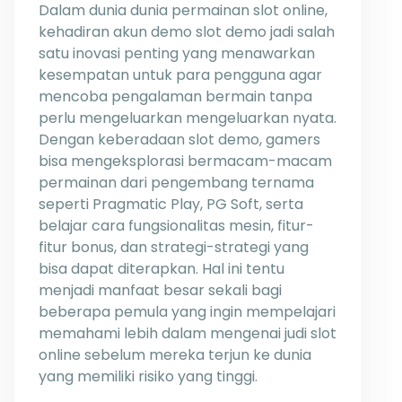
Dalam dunia dunia permainan slot online,
kehadiran akun demo slot demo jadi salah
satu inovasi penting yang menawarkan
kesempatan untuk para pengguna agar
mencoba pengalaman bermain tanpa
perlu mengeluarkan mengeluarkan nyata.
Dengan keberadaan slot demo, gamers
bisa mengeksplorasi bermacam-macam
permainan dari pengembang ternama
seperti Pragmatic Play, PG Soft, serta
belajar cara fungsionalitas mesin, fitur-
fitur bonus, dan strategi-strategi yang
bisa dapat diterapkan. Hal ini tentu
menjadi manfaat besar sekali bagi
beberapa pemula yang ingin mempelajari
memahami lebih dalam mengenai judi slot
online sebelum mereka terjun ke dunia
yang memiliki risiko yang tinggi.