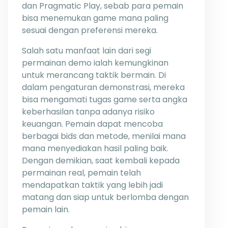
dan Pragmatic Play, sebab para pemain
bisa menemukan game mana paling
sesuai dengan preferensi mereka.
Salah satu manfaat lain dari segi
permainan demo ialah kemungkinan
untuk merancang taktik bermain. Di
dalam pengaturan demonstrasi, mereka
bisa mengamati tugas game serta angka
keberhasilan tanpa adanya risiko
keuangan. Pemain dapat mencoba
berbagai bids dan metode, menilai mana
mana menyediakan hasil paling baik.
Dengan demikian, saat kembali kepada
permainan real, pemain telah
mendapatkan taktik yang lebih jadi
matang dan siap untuk berlomba dengan
pemain lain.