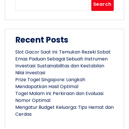
Search
Recent Posts
Slot Gacor Saat Ini: Temukan Rezeki Sobat
Emas Paduan Sebagai Sebuah Instrumen
Investasi: Sustainabilitas dan Kestabilan
Nilai Investasi
Prize Togel Singapore: Langkah
Mendapatkan Hasil Optimal
Togel Malam Ini: Perkiraan dan Evaluasi
Nomor Optimal
Mengatur Budget Keluarga: Tips Hemat dan
Cerdas