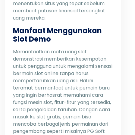
menentukan situs yang tepat sebelum
membuat putusan finansial tersangkut
uang mereka.
Manfaat Menggunakan
Slot Demo
Memanfaatkan mata uang slot
demonstrasi memberikan kesempatan
untuk pengguna untuk mengalami sensasi
bermain slot online tanpa harus
mempertaruhkan uang asli. Hal ini
teramat bermanfaat untuk pemain baru
yang ingin berhasrat memahami cara
fungsi mesin slot, fitur-fitur yang tersedia,
serta pengelolaan taruhan. Dengan cara
masuk ke slot gratis, pemain bisa
mencoba berbagai jenis permainan dari
pengembang seperti misalnya PG Soft