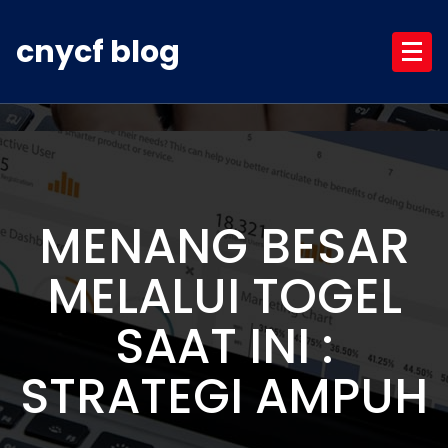
Skip
to
cnycf blog
content
MENANG BESAR
MELALUI TOGEL
SAAT INI :
STRATEGI AMPUH