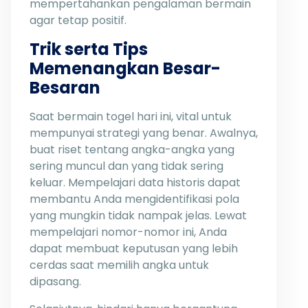
mempertahankan pengalaman bermain
agar tetap positif.
Trik serta Tips
Memenangkan Besar-
Besaran
Saat bermain togel hari ini, vital untuk
mempunyai strategi yang benar. Awalnya,
buat riset tentang angka-angka yang
sering muncul dan yang tidak sering
keluar. Mempelajari data historis dapat
membantu Anda mengidentifikasi pola
yang mungkin tidak nampak jelas. Lewat
mempelajari nomor-nomor ini, Anda
dapat membuat keputusan yang lebih
cerdas saat memilih angka untuk
dipasang.