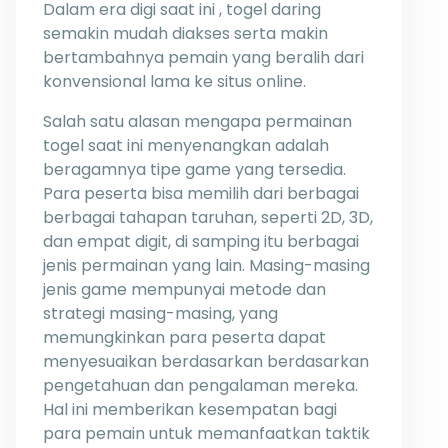
Dalam era digi saat ini , togel daring
semakin mudah diakses serta makin
bertambahnya pemain yang beralih dari
konvensional lama ke situs online.
Salah satu alasan mengapa permainan
togel saat ini menyenangkan adalah
beragamnya tipe game yang tersedia.
Para peserta bisa memilih dari berbagai
berbagai tahapan taruhan, seperti 2D, 3D,
dan empat digit, di samping itu berbagai
jenis permainan yang lain. Masing-masing
jenis game mempunyai metode dan
strategi masing-masing, yang
memungkinkan para peserta dapat
menyesuaikan berdasarkan berdasarkan
pengetahuan dan pengalaman mereka.
Hal ini memberikan kesempatan bagi
para pemain untuk memanfaatkan taktik