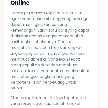
Online
Dalam permainan togel online, krusial
agar menerapkan strategi yang baik agar
dapat meningkatkan peluang
kemenangan. Salah satu cara yang dapat
dilakukan adalah dengan menganalisis
hasil angka sebelumnya. Dengan
memahami pola dan tren dari angka-
angka yang umum muncul, pemain bisa
membuat aprediksi yang lebih tepat.
Mengumpulkan data dan membuat
catatan dapat membantu pemain dalam
melihat angka-angka mana yang
berpotensi lebih berpeluang untuk
muncul.
Di samping itu, memilih situs togel online
yang terpercaya juga adalah langkah