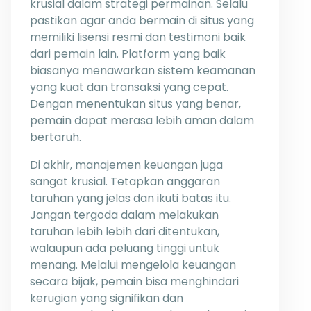
krusial dalam strategi permainan. Selalu
pastikan agar anda bermain di situs yang
memiliki lisensi resmi dan testimoni baik
dari pemain lain. Platform yang baik
biasanya menawarkan sistem keamanan
yang kuat dan transaksi yang cepat.
Dengan menentukan situs yang benar,
pemain dapat merasa lebih aman dalam
bertaruh.
Di akhir, manajemen keuangan juga
sangat krusial. Tetapkan anggaran
taruhan yang jelas dan ikuti batas itu.
Jangan tergoda dalam melakukan
taruhan lebih lebih dari ditentukan,
walaupun ada peluang tinggi untuk
menang. Melalui mengelola keuangan
secara bijak, pemain bisa menghindari
kerugian yang signifikan dan