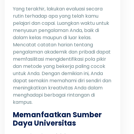
Yang terakhir, lakukan evaluasi secara
rutin terhadap apa yang telah kamu
pelajari dan capai. Luangkan waktu untuk
menyusun pengalaman Anda, baik di
dalam kelas maupun di luar kelas.
Mencatat catatan harian tentang
pengalaman akademik dan pribadi dapat
memfasilitasi mengidentifikasi pola pikir
dan metode yang bekerja paling cocok
untuk Anda. Dengan demikian ini, Anda
dapat semakin memahami diri sendiri dan
meningkatkan kreativitas Anda dalam
menghadapi berbagai rintangan di
kampus.
Memanfaatkan Sumber
Daya Universitas