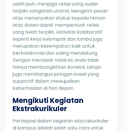
Lebih jauh, menjaga relasi yang sudah
terjalin sangatlah utama. Mengirim pesan
atau menanyakan status kepada teman
atau dosen dapat memperkuat relasi
yang telah terjalin. Aktivitas kolaboratif
seperti kerja kelompok dan lomba juga
merupakan kesempatan baik untuk
berkolaborasi dan saling mendukung.
Dengan merawat relasi ini, anda tidak
hanya membangkitkan koneksi, tetapi
juga membangun jaringan sosial yang
supportif dalam mewujudkan
keberhasilan di hari depan.
Mengikuti Kegiatan
Ekstrakurikuler
Partisipasi dalam kegiatan ekstrakurikuler
di kampus adalah salah satu cara untuk