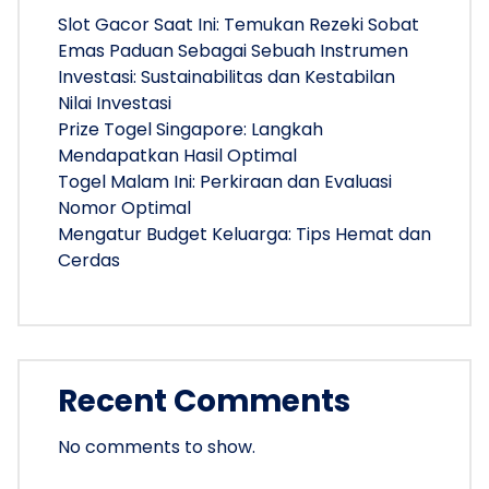
Slot Gacor Saat Ini: Temukan Rezeki Sobat
Emas Paduan Sebagai Sebuah Instrumen
Investasi: Sustainabilitas dan Kestabilan
Nilai Investasi
Prize Togel Singapore: Langkah
Mendapatkan Hasil Optimal
Togel Malam Ini: Perkiraan dan Evaluasi
Nomor Optimal
Mengatur Budget Keluarga: Tips Hemat dan
Cerdas
Recent Comments
No comments to show.