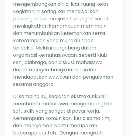
mengembangkan diri di luar ruang kelas.
Kegiatan ini sering kali menawarkan
peluang untuk menjalin hubungan sosial,
meningkatkan kemampuan memimpin,
dan menumbuhkan ketertarikan serta
keterampilan yang mungkin tidak
terpakai. Melalui bergabung dalam
organisasi kemahasiswaan, seperti klub
seni, olahraga, dan diskusi, mahasiswa
dapat mengembangkan relasi dan
mendapatkan wawasan dari pengalaman
sesama anggota.
Di samping itu, kegiatan ekstrakurikuler
membantu mahasiswa mengembangkan
soft skills yang sangat di pasar kerja.
Kemampuan komunikasi, kerja sama tim,
dan manajemen waktu merupakan
beberapa contoh . Dengan mengikuti