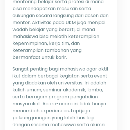
mentoring belajar serta profesi di mana
bisa mendapatkan masukan serta
dukungan secara langsung dari dosen dan
mentor. Aktivitas pada UKM juga menjadi
wadah belajar yang berarti, di mana
mahasiswa bisa melatih keterampilan
kepemimpinan, kerja tim, dan
keterampilan tambahan yang
bermanfaat untuk karir.
Sangat penting bagi mahasiswa agar aktif
ikut dalam berbagai kegiatan serta event
yang diadakan oleh universitas. Ini adalah
kuliah umum, seminar akademik, lomba,
serta beragam program pengabdian
masyarakat. Acara-acara ini tidak hanya
menambah experiences, tapi juga
peluang jaringan yang lebih luas lagi
dengan sesama mahasiswa serta alumni