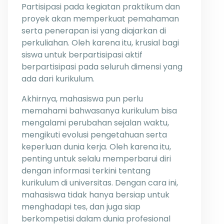
Partisipasi pada kegiatan praktikum dan
proyek akan memperkuat pemahaman
serta penerapan isi yang diajarkan di
perkuliahan. Oleh karena itu, krusial bagi
siswa untuk berpartisipasi aktif
berpartisipasi pada seluruh dimensi yang
ada dari kurikulum.
Akhirnya, mahasiswa pun perlu
memahami bahwasanya kurikulum bisa
mengalami perubahan sejalan waktu,
mengikuti evolusi pengetahuan serta
keperluan dunia kerja. Oleh karena itu,
penting untuk selalu memperbarui diri
dengan informasi terkini tentang
kurikulum di universitas. Dengan cara ini,
mahasiswa tidak hanya bersiap untuk
menghadapi tes, dan juga siap
berkompetisi dalam dunia profesional