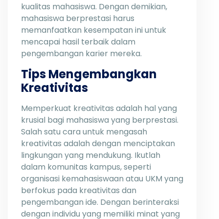
kualitas mahasiswa. Dengan demikian,
mahasiswa berprestasi harus
memanfaatkan kesempatan ini untuk
mencapai hasil terbaik dalam
pengembangan karier mereka.
Tips Mengembangkan
Kreativitas
Memperkuat kreativitas adalah hal yang
krusial bagi mahasiswa yang berprestasi.
Salah satu cara untuk mengasah
kreativitas adalah dengan menciptakan
lingkungan yang mendukung. Ikutlah
dalam komunitas kampus, seperti
organisasi kemahasiswaan atau UKM yang
berfokus pada kreativitas dan
pengembangan ide. Dengan berinteraksi
dengan individu yang memiliki minat yang