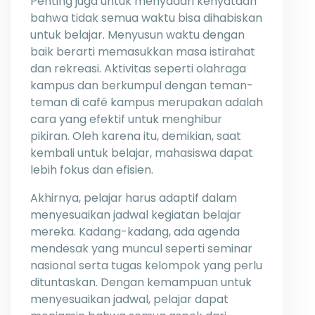
Penting juga untuk menyadari kenyataan
bahwa tidak semua waktu bisa dihabiskan
untuk belajar. Menyusun waktu dengan
baik berarti memasukkan masa istirahat
dan rekreasi. Aktivitas seperti olahraga
kampus dan berkumpul dengan teman-
teman di café kampus merupakan adalah
cara yang efektif untuk menghibur
pikiran. Oleh karena itu, demikian, saat
kembali untuk belajar, mahasiswa dapat
lebih fokus dan efisien.
Akhirnya, pelajar harus adaptif dalam
menyesuaikan jadwal kegiatan belajar
mereka. Kadang-kadang, ada agenda
mendesak yang muncul seperti seminar
nasional serta tugas kelompok yang perlu
dituntaskan. Dengan kemampuan untuk
menyesuaikan jadwal, pelajar dapat